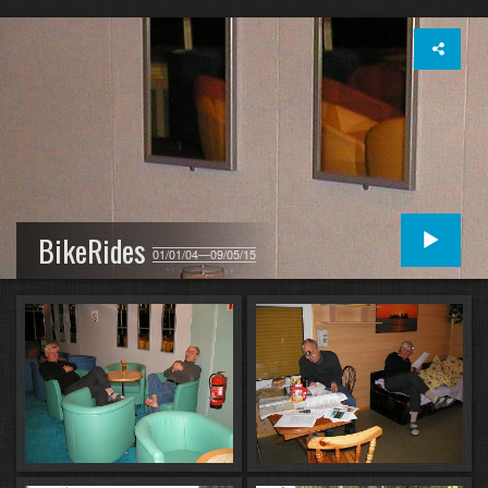
BikeRides
01/01/04—09/05/15